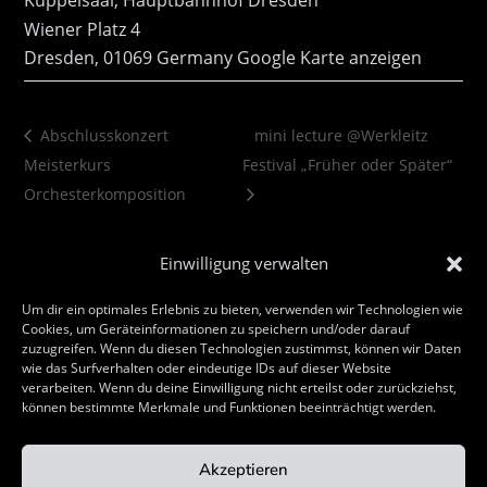
Kuppelsaal, Hauptbahnhof Dresden
Wiener Platz 4
Dresden
,
01069
Germany
Google Karte anzeigen
Abschlusskonzert
mini lecture @Werkleitz
Meisterkurs
Festival „Früher oder Später“
Orchesterkomposition
Einwilligung verwalten
Um dir ein optimales Erlebnis zu bieten, verwenden wir Technologien wie
Cookies, um Geräteinformationen zu speichern und/oder darauf
zuzugreifen. Wenn du diesen Technologien zustimmst, können wir Daten
wie das Surfverhalten oder eindeutige IDs auf dieser Website
verarbeiten. Wenn du deine Einwilligung nicht erteilst oder zurückziehst,
Home
About
Werke
Termine
können bestimmte Merkmale und Funktionen beeinträchtigt werden.
Kontakt
Impressum
Akzeptieren
Datenschutzerklärung